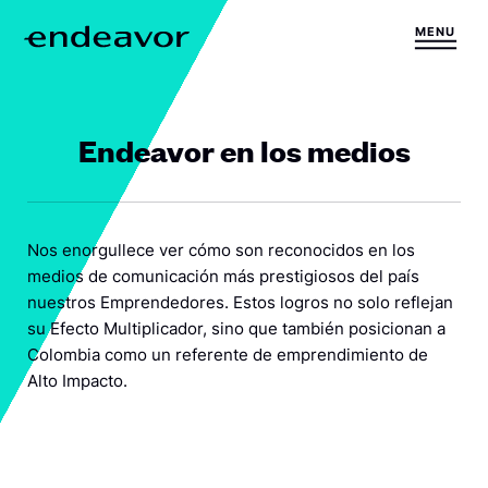
Saltar al contenido
MENU
H
o
m
e
Endeavor en los medios
Nos enorgullece ver cómo son reconocidos en los
medios de comunicación más prestigiosos del país
nuestros Emprendedores. Estos logros no solo reflejan
su Efecto Multiplicador, sino que también posicionan a
Colombia como un referente de emprendimiento de
Alto Impacto.