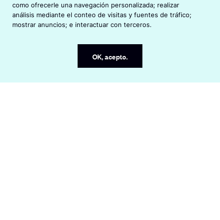
i
como ofrecerle una navegación personalizada; realizar
s
n
Aviso de Privacidad
análisis mediante el conteo de visitas y fuentes de tráfico;
i
a
mostrar anuncios; e interactuar con terceros.
n
Política de Transparencia y Ética Empresarial
n
a
e
Documentos legales
n
w
OK, acepto.
e
w
w
i
w
n
i
d
n
o
d
w
o
w