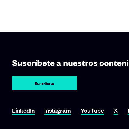
Suscríbete a nuestros conten
Suscríbete
Link To LinkedIn
Link To Instagram
Link To YouTube
Link 
LinkedIn
Instagram
YouTube
X