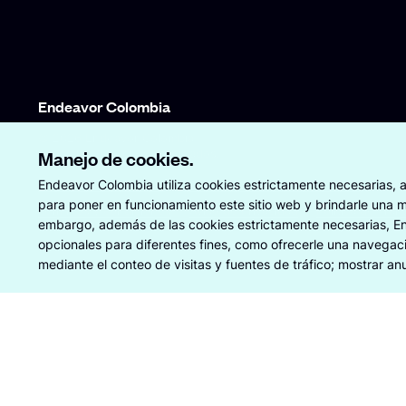
Endeavor Colombia
©
2026
Endeavor Colombia
Manejo de cookies.
Todos los derechos reservados.
O
O
Visita Endeavor Global
Endeavor Colombia utiliza cookies estrictamente necesarias, a
Oficinas Endeavor en el mundo
p
p
para poner en funcionamiento este sitio web y brindarle una m
Términos y condiciones
Aviso de Privacidad
Política de Tran
e
e
embargo, además de las cookies estrictamente necesarias, E
n
n
opcionales para diferentes fines, como ofrecerle una navegació
s
s
mediante el conteo de visitas y fuentes de tráfico; mostrar anu
i
i
n
n
a
a
n
n
e
e
w
w
w
w