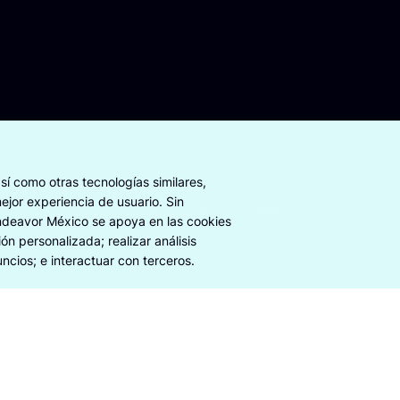
sí como otras tecnologías similares,
ejor experiencia de usuario. Sin
sparencia y Ética Empresarial
Documentos legales
ndeavor México se apoya en las cookies
n personalizada; realizar análisis
ncios; e interactuar con terceros.